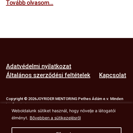
Tovább olvasom…
Adatvédelmi nyilatkozat
Általános szerződési feltételek
Kapcsolat
Copyright © 2026JOYRIDER MENTORING Pethes Ádám e.v. Minden
jog fenntartva.
Weboldalunk sütiket használ, hogy növelje a látogatói
Székhely: 2161 Csomád Levente u. 14/A.
|
Nyilvántartási szám:
élményt.
Bővebben a sütikezelésről
50961948 Adószám: 67928147-1-33