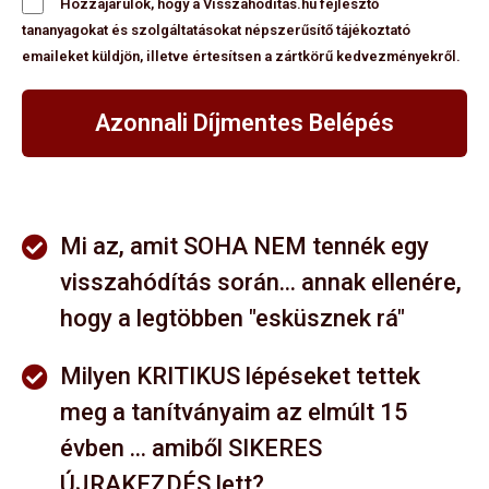
Hozzájárulok, hogy a Visszahoditas.hu fejlesztő
tananyagokat és szolgáltatásokat népszerűsítő tájékoztató
emaileket küldjön, illetve értesítsen a zártkörű kedvezményekről.
Azonnali Díjmentes Belépés
Mi az, amit SOHA NEM tennék egy
visszahódítás során... annak ellenére,
hogy a legtöbben "esküsznek rá"
Milyen KRITIKUS lépéseket tettek
meg a tanítványaim az elmúlt 15
évben ... amiből SIKERES
ÚJRAKEZDÉS lett?