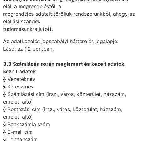
eláll a megrendeléstől, a
megrendelés adatait töröljük rendszerünkből, ahogy az
elállási szándék
tudomásunkra jutott.
Az adatkezelés jogszabályi háttere és jogalapja:
Lásd: az 1.2 pontban.
3.3 Számlázás során megismert és kezelt adatok
Kezelt adatok:
§ Vezetéknév
§ Keresztnév
§ Számlázási cím (irsz., város, közterület, házszám,
emelet, ajtó)
§ Postázási cím (irsz., város, közterület, házszám,
emelet, ajtó)
§ Bankszámla szám
§ E-mail cím
§ Telefonszám