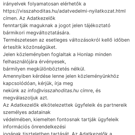
irányelvek folyamatosan elérhetők a
https://visszahoditas.hu/adatvedelmi-nyilatkozat.html
címen. Az Adatkezelők
fenntartják maguknak a jogot jelen tájékoztató
bármikori megváltoztatására.
Természetesen az esetleges változásokról kellő időben
értesítik közönségüket.
Jelen közleményben foglaltak a Honlap minden
felhasználójára érvényesek,
bármilyen megkülönböztetés nélkül.
Amennyiben kérdése lenne jelen közleményünkhöz
kapcsolódóan, kérjük, írja meg
nekünk az
info@visszahoditas.hu
címre, és
megválaszoljuk azt.
Az Adatkezelők elkötelezettek ügyfeleik és partnereik
személyes adatainak
védelmében, kiemelten fontosnak tartják ügyfeleik
információs önrendelkezési
jogának tiszteletben tartását. Az Adatkezelők a