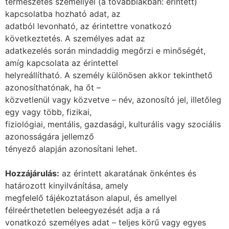
természetes személlyel (a továbbiakban: érintett)
kapcsolatba hozható adat, az
adatból levonható, az érintettre vonatkozó
következtetés. A személyes adat az
adatkezelés során mindaddig megőrzi e minőségét,
amíg kapcsolata az érintettel
helyreállítható. A személy különösen akkor tekinthető
azonosíthatónak, ha őt –
közvetlenül vagy közvetve – név, azonosító jel, illetőleg
egy vagy több, fizikai,
fiziológiai, mentális, gazdasági, kulturális vagy szociális
azonosságára jellemző
tényező alapján azonosítani lehet.
Hozzájárulás:
az érintett akaratának önkéntes és
határozott kinyilvánítása, amely
megfelelő tájékoztatáson alapul, és amellyel
félreérthetetlen beleegyezését adja a rá
vonatkozó személyes adat – teljes körű vagy egyes