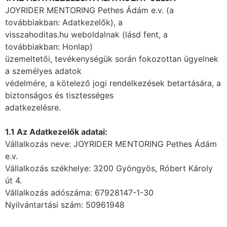
JOYRIDER MENTORING Pethes Ádám e.v. (a
továbbiakban: Adatkezelők), a
visszahoditas.hu weboldalnak (lásd fent, a
továbbiakban: Honlap)
üzemeltetői, tevékenységük során fokozottan ügyelnek
a személyes adatok
védelmére, a kötelező jogi rendelkezések betartására, a
biztonságos és tisztességes
adatkezelésre.
1.1 Az Adatkezelők adatai:
Vállalkozás neve: JOYRIDER MENTORING Pethes Ádám
e.v.
Vállalkozás székhelye: 3200 Gyöngyös, Róbert Károly
út 4.
Vállalkozás adószáma: 67928147-1-30
Nyilvántartási szám: 50961948