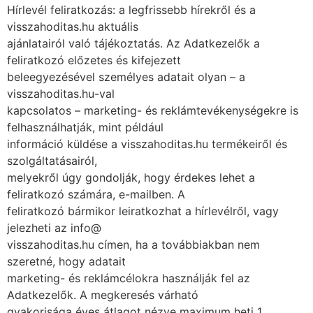
Hírlevél feliratkozás: a legfrissebb hírekről és a
visszahoditas.hu aktuális
ajánlatairól való tájékoztatás. Az Adatkezelők a
feliratkozó előzetes és kifejezett
beleegyezésével személyes adatait olyan – a
visszahoditas.hu-val
kapcsolatos – marketing- és reklámtevékenységekre is
felhasználhatják, mint például
információ küldése a visszahoditas.hu termékeiről és
szolgáltatásairól,
melyekről úgy gondolják, hogy érdekes lehet a
feliratkozó számára, e-mailben. A
feliratkozó bármikor leiratkozhat a hírlevélről, vagy
jelezheti az info@
visszahoditas.hu címen, ha a továbbiakban nem
szeretné, hogy adatait
marketing- és reklámcélokra használják fel az
Adatkezelők. A megkeresés várható
gyakorisága éves átlagot nézve maximum heti 1