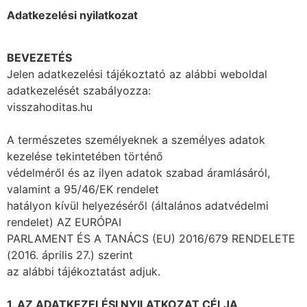
Adatkezelési nyilatkozat
BEVEZETÉS
Jelen adatkezelési tájékoztató az alábbi weboldal
adatkezelését szabályozza:
visszahoditas.hu
A természetes személyeknek a személyes adatok
kezelése tekintetében történő
védelméről és az ilyen adatok szabad áramlásáról,
valamint a 95/46/EK rendelet
hatályon kívül helyezéséről (általános adatvédelmi
rendelet) AZ EURÓPAI
PARLAMENT ÉS A TANÁCS (EU) 2016/679 RENDELETE
(2016. április 27.) szerint
az alábbi tájékoztatást adjuk.
1. AZ ADATKEZELÉSI NYILATKOZAT CÉLJA